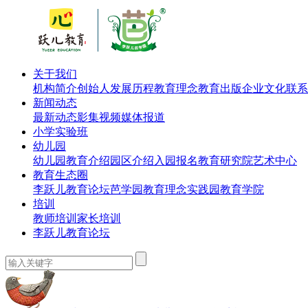
关于我们
机构简介
创始人
发展历程
教育理念
教育出版
企业文化
联系
新闻动态
最新动态
影集视频
媒体报道
小学实验班
幼儿园
幼儿园教育介绍
园区介绍
入园报名
教育研究院
艺术中心
教育生态圈
李跃儿教育论坛
芭学园教育理念实践园
教育学院
培训
教师培训
家长培训
李跃儿教育论坛