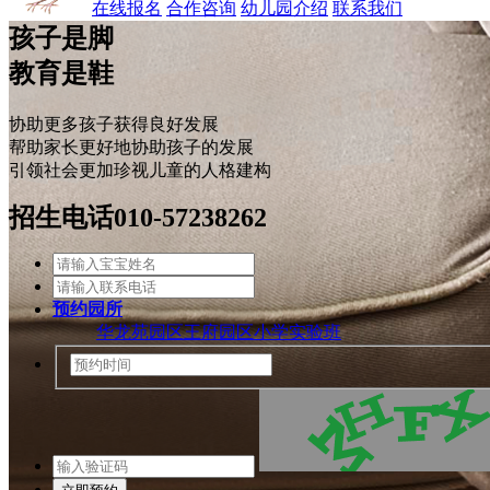
在线报名
合作咨询
幼儿园介绍
联系我们
孩子是脚
教育是鞋
协助更多孩子获得良好发展
帮助家长更好地协助孩子的发展
引领社会更加珍视儿童的人格建构
招生电话
010-57238262
预约园所
华龙苑园区
王府园区
小学实验班