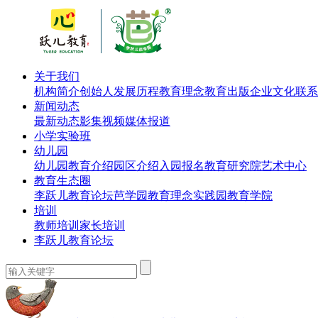
关于我们
机构简介
创始人
发展历程
教育理念
教育出版
企业文化
联系
新闻动态
最新动态
影集视频
媒体报道
小学实验班
幼儿园
幼儿园教育介绍
园区介绍
入园报名
教育研究院
艺术中心
教育生态圈
李跃儿教育论坛
芭学园教育理念实践园
教育学院
培训
教师培训
家长培训
李跃儿教育论坛