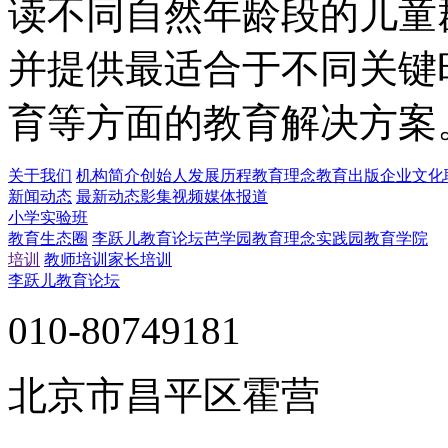
读不同自然年龄段的儿童
并提供最适合于不同关键
育等方面的教育解决方案
关于我们
机构简介
创始人
发展历程
教育理念
教育出版
企业文化
新闻动态
最新动态
影集视频
媒体报道
小学实验班
教育生态圈
李跃儿教育论坛
芭学园教育理念实践园
教育学院
培训
教师培训
家长培训
李跃儿教育论坛
010-80749181
北京市昌平区霍营