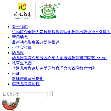
关于我们
机构简介
创始人
发展历程
教育理念
教育出版
企业文化
联系
新闻动态
最新动态
影集视频
媒体报道
小学实验班
幼儿园
幼儿园教育介绍
园区介绍
入园报名
教育研究院
艺术中心
教育生态圈
李跃儿教育论坛
芭学园教育理念实践园
教育学院
培训
教师培训
家长培训
李跃儿教育论坛