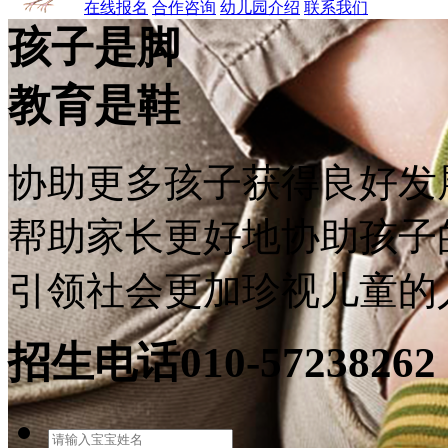
在线报名
合作咨询
幼儿园介绍
联系我们
孩子是脚
教育是鞋
协助更多孩子获得良好发
帮助家长更好地协助孩子
引领社会更加珍视儿童的
招生电话
010-57238262