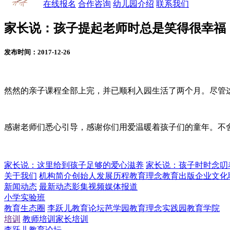
在线报名
合作咨询
幼儿园介绍
联系我们
家长说：孩子提起老师时总是笑得很幸福
发布时间：2017-12-26
然然的亲子课程全部上完，并已顺利入园生活了两个月。尽管
感谢老师们悉心引导，感谢你们用爱温暖着孩子们的童年。不
家长说：这里给到孩子足够的爱心滋养
家长说：孩子时时念叨
关于我们
机构简介
创始人
发展历程
教育理念
教育出版
企业文化
新闻动态
最新动态
影集视频
媒体报道
小学实验班
教育生态圈
李跃儿教育论坛
芭学园教育理念实践园
教育学院
培训
教师培训
家长培训
李跃儿教育论坛