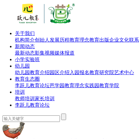
关于我们
机构简介
创始人
发展历程
教育理念
教育出版
企业文化
联系
新闻动态
最新动态
影集视频
媒体报道
小学实验班
幼儿园
幼儿园教育介绍
园区介绍
入园报名
教育研究院
艺术中心
教育生态圈
李跃儿教育论坛
芭学园教育理念实践园
教育学院
培训
教师培训
家长培训
李跃儿教育论坛