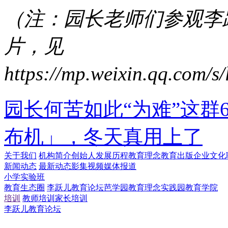
（注：园长老师们参观李
片，见
https://mp.weixin.qq.com
园长何苦如此“为难”这群
布机」，冬天真用上了
关于我们
机构简介
创始人
发展历程
教育理念
教育出版
企业文化
新闻动态
最新动态
影集视频
媒体报道
小学实验班
教育生态圈
李跃儿教育论坛
芭学园教育理念实践园
教育学院
培训
教师培训
家长培训
李跃儿教育论坛