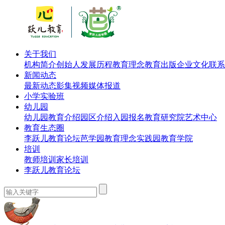
关于我们
机构简介
创始人
发展历程
教育理念
教育出版
企业文化
联系
新闻动态
最新动态
影集视频
媒体报道
小学实验班
幼儿园
幼儿园教育介绍
园区介绍
入园报名
教育研究院
艺术中心
教育生态圈
李跃儿教育论坛
芭学园教育理念实践园
教育学院
培训
教师培训
家长培训
李跃儿教育论坛