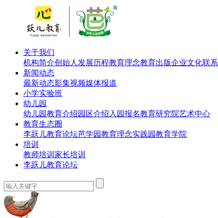
关于我们
机构简介
创始人
发展历程
教育理念
教育出版
企业文化
联系
新闻动态
最新动态
影集视频
媒体报道
小学实验班
幼儿园
幼儿园教育介绍
园区介绍
入园报名
教育研究院
艺术中心
教育生态圈
李跃儿教育论坛
芭学园教育理念实践园
教育学院
培训
教师培训
家长培训
李跃儿教育论坛