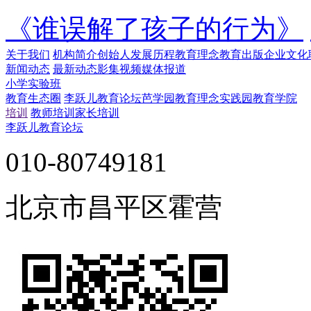
《谁误解了孩子的行为》
关于我们
机构简介
创始人
发展历程
教育理念
教育出版
企业文化
新闻动态
最新动态
影集视频
媒体报道
小学实验班
教育生态圈
李跃儿教育论坛
芭学园教育理念实践园
教育学院
培训
教师培训
家长培训
李跃儿教育论坛
010-80749181
北京市昌平区霍营