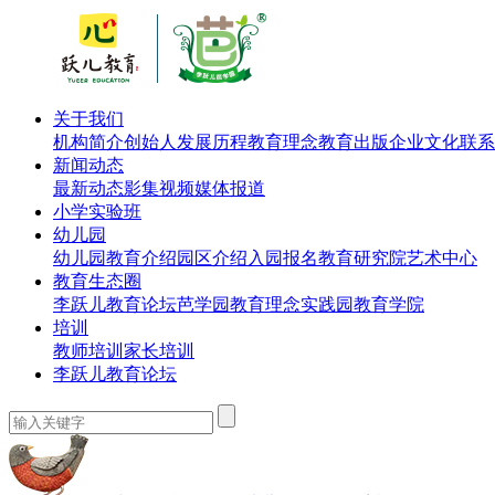
关于我们
机构简介
创始人
发展历程
教育理念
教育出版
企业文化
联系
新闻动态
最新动态
影集视频
媒体报道
小学实验班
幼儿园
幼儿园教育介绍
园区介绍
入园报名
教育研究院
艺术中心
教育生态圈
李跃儿教育论坛
芭学园教育理念实践园
教育学院
培训
教师培训
家长培训
李跃儿教育论坛