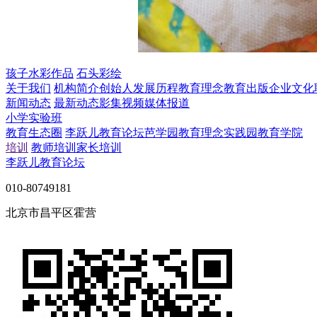
孩子水彩作品
石头彩绘
关于我们
机构简介
创始人
发展历程
教育理念
教育出版
企业文化
新闻动态
最新动态
影集视频
媒体报道
小学实验班
教育生态圈
李跃儿教育论坛
芭学园教育理念实践园
教育学院
培训
教师培训
家长培训
李跃儿教育论坛
010-80749181
北京市昌平区霍营