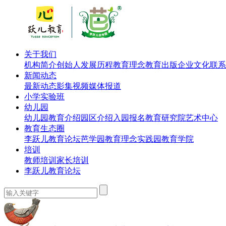
关于我们
机构简介
创始人
发展历程
教育理念
教育出版
企业文化
联系
新闻动态
最新动态
影集视频
媒体报道
小学实验班
幼儿园
幼儿园教育介绍
园区介绍
入园报名
教育研究院
艺术中心
教育生态圈
李跃儿教育论坛
芭学园教育理念实践园
教育学院
培训
教师培训
家长培训
李跃儿教育论坛