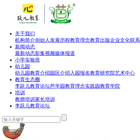
关于我们
机构简介
创始人
发展历程
教育理念
教育出版
企业文化
联系
新闻动态
最新动态
影集视频
媒体报道
小学实验班
幼儿园
幼儿园教育介绍
园区介绍
入园报名
教育研究院
艺术中心
教育生态圈
李跃儿教育论坛
芭学园教育理念实践园
教育学院
培训
教师培训
家长培训
李跃儿教育论坛