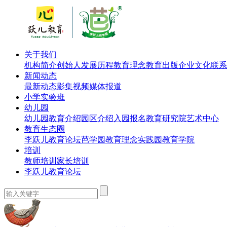
关于我们
机构简介
创始人
发展历程
教育理念
教育出版
企业文化
联系
新闻动态
最新动态
影集视频
媒体报道
小学实验班
幼儿园
幼儿园教育介绍
园区介绍
入园报名
教育研究院
艺术中心
教育生态圈
李跃儿教育论坛
芭学园教育理念实践园
教育学院
培训
教师培训
家长培训
李跃儿教育论坛