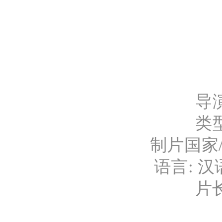
导
类
制片国家/
语言: 汉
片长