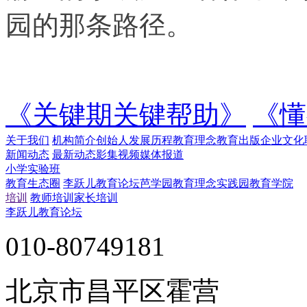
园的那条路径。
《关键期关键帮助》
《懂
关于我们
机构简介
创始人
发展历程
教育理念
教育出版
企业文化
新闻动态
最新动态
影集视频
媒体报道
小学实验班
教育生态圈
李跃儿教育论坛
芭学园教育理念实践园
教育学院
培训
教师培训
家长培训
李跃儿教育论坛
010-80749181
北京市昌平区霍营