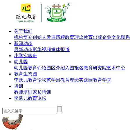
关于我们
机构简介
创始人
发展历程
教育理念
教育出版
企业文化
联系
新闻动态
最新动态
影集视频
媒体报道
小学实验班
幼儿园
幼儿园教育介绍
园区介绍
入园报名
教育研究院
艺术中心
教育生态圈
李跃儿教育论坛
芭学园教育理念实践园
教育学院
培训
教师培训
家长培训
李跃儿教育论坛