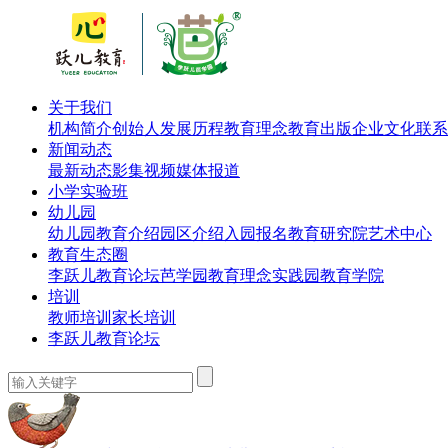
关于我们
机构简介
创始人
发展历程
教育理念
教育出版
企业文化
联系
新闻动态
最新动态
影集视频
媒体报道
小学实验班
幼儿园
幼儿园教育介绍
园区介绍
入园报名
教育研究院
艺术中心
教育生态圈
李跃儿教育论坛
芭学园教育理念实践园
教育学院
培训
教师培训
家长培训
李跃儿教育论坛