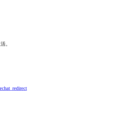
生活。
hat_redirect