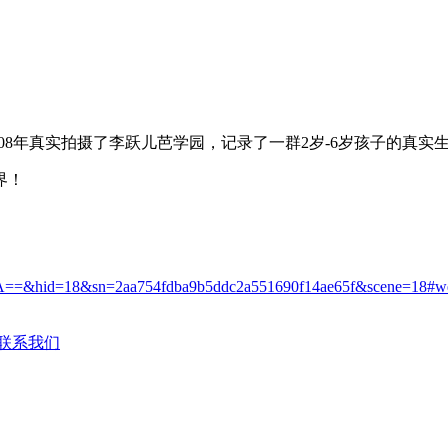
008年真实拍摄了李跃儿芭学园，记录了一群2岁-6岁孩子的真实
界！
==&hid=18&sn=2aa754fdba9b5ddc2a551690f14ae65f&scene=18#wec
联系我们