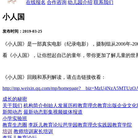
在线报名
合作咨询
幼儿园介绍
联系我们
小人国
发布时间：2019-03-25
《小人国》是一部真实电影（纪录电影），摄制组从2006年-2
看《小人国》，让你想起自己的童年，带你更加了解儿童的世
《小人国》回顾和系列解读，请点击链接收看：
http://mp.weixin.qq.com/mp/homepage?__biz=MzU4NzA5MTUzOA
成长的秘密
关于我们
机构简介
创始人
发展历程
教育理念
教育出版
企业文化
新闻动态
最新动态
影集视频
媒体报道
小学实验班
教育生态圈
李跃儿教育论坛
芭学园教育理念实践园
教育学院
培训
教师培训
家长培训
李跃儿教育论坛