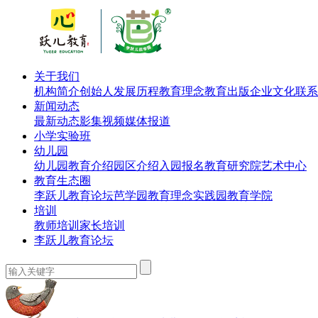
关于我们
机构简介
创始人
发展历程
教育理念
教育出版
企业文化
联系
新闻动态
最新动态
影集视频
媒体报道
小学实验班
幼儿园
幼儿园教育介绍
园区介绍
入园报名
教育研究院
艺术中心
教育生态圈
李跃儿教育论坛
芭学园教育理念实践园
教育学院
培训
教师培训
家长培训
李跃儿教育论坛